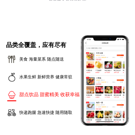
品类全覆盖，应有尽有
美食 海量菜系 随点随送
水果生鲜 新鲜营养 健康常驻
甜点饮品 甜蜜精美 收获幸福
快递跑腿 急速快捷 随用随取